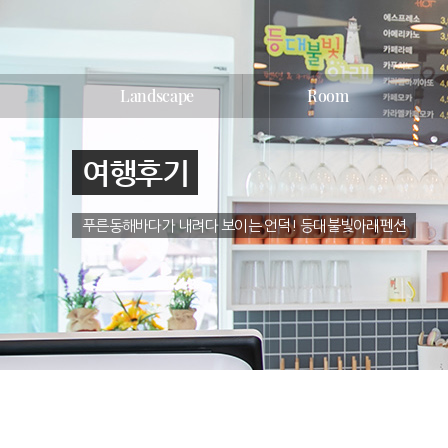
Landscape
Room
여행후기
푸른동해바다가 내려다 보이는 언덕! 등대불빛아래펜션