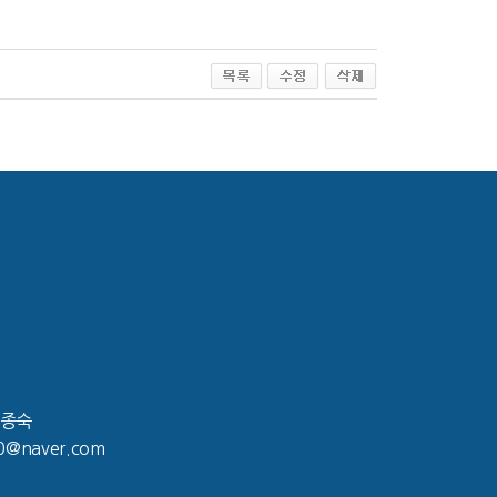
김종숙
0@naver.com