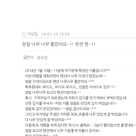
작성일 : 14-01-13 15:59
정말 너무 너무 좋았어요~!! 완전 짱~!!
글쓴이 :
강수진
2014년 1월 10일~11일에 우기방에 묵었던 커플입니다^^
이번 여행을 계획하면서 팬션이 너무 기대가 됐었는데~~
정말 기대이상으로 팬션 너무너무 좋았어요~^^
묵호등대도 보이고,, 바다도 보이고,, 친절한 서비스도 있구
~!!
정말 너무너무 최고의 팬션이었어요~~
혹시..기억하실지 모르겠는데 저희가 김치를 안가져와서 부탁드렸는데...
선뜻 김치를 주셔서~저희 커플 정말로 맛있게 김치 먹었습니다~
정말로 김치 맛있었어요!~~정말 감사드려요~^^
그리고 마지막날 주셨던 커피랑 쥐포,초콜렛 너무 맛있게 잘 먹었습니다..
다 너무 맛있게 잘 먹었어요~^^
다음에 또 여행을 하게 된다면 꼭 다시 올께요~ 그날이 빨리왔으면 좋겠네요~
정말 최고의 팬션에서 너무 기분좋게 머물다 갔어요~