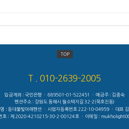
TOP
T . 010-2639-2005
입금계좌 : 국민은행
689501-01-522451
예금주 : 김종숙
|
|
펜션주소 : 강원도 동해시 월소택지길 32-2(묵호진동)
명 : 등대불빛아래펜션
사업자등록번호 222-10-04959
대표 
|
|
: 제 2020-4210215-30-2-00124호
이메일 : mukholight0
|